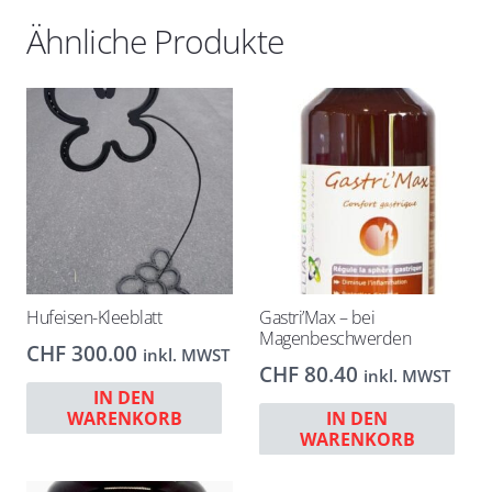
Ähnliche Produkte
Hufeisen-Kleeblatt
Gastri’Max – bei
Magenbeschwerden
CHF
300.00
inkl. MWST
CHF
80.40
inkl. MWST
IN DEN
WARENKORB
IN DEN
WARENKORB