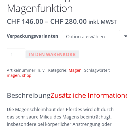
Magenfunktion
Preisspanne
CHF
146.00
–
CHF
280.00
inkl. MWST
CHF 146.00
bis
Verpackungsvarianten
CHF 280.00
Audevard
IN DEN WARENKORB
Ekygard
-
Artikelnummer:
n. v.
Kategorie:
Magen
Schlagwörter:
zur
magen
,
shop
Unterstützung
der
Beschreibung
Zusätzliche Information
Magenfunktion
Menge
Die Magenschleimhaut des Pferdes wird oft durch
das sehr saure Milieu des Magens beeinträchtigt,
insbesondere bei körperlicher Anstrengung oder