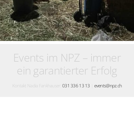
Events im NPZ – immer
ein garantierter Erfolg
Kontakt Nadia Fankhauser:
031 336 13 13
|
events@npz.ch