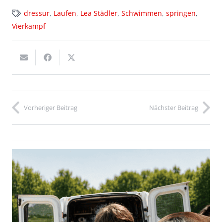
dressur
,
Laufen
,
Lea Städler
,
Schwimmen
,
springen
,
Vierkampf
Vorheriger Beitrag
Nächster Beitrag