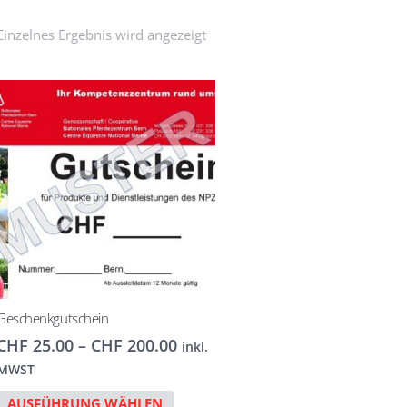
Einzelnes Ergebnis wird angezeigt
Geschenkgutschein
Preisspanne:
CHF
25.00
–
CHF
200.00
inkl.
CHF 25.00
MWST
bis
Dieses
AUSFÜHRUNG WÄHLEN