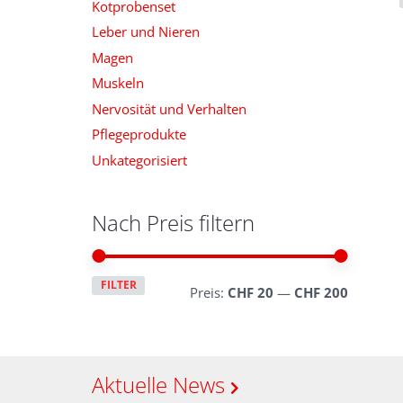
Kotprobenset
Leber und Nieren
Magen
Muskeln
Nervosität und Verhalten
Pflegeprodukte
Unkategorisiert
Nach Preis filtern
Min.
Max.
FILTER
Preis:
CHF 20
—
CHF 200
Preis
Preis
Aktuelle News