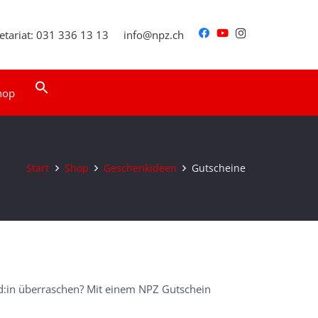
etariat: 031 336 13 13
info@npz.ch
Search
hop
for:
Search Button
Start
Shop
Geschenkideen
Gutscheine
d:in überraschen? Mit einem NPZ Gutschein