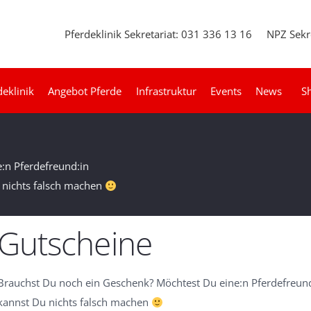
Pferdeklinik Sekretariat: 031 336 13 16
NPZ Sekr
deklinik
Angebot Pferde
Infrastruktur
Events
News
S
:n Pferdefreund:in
 nichts falsch machen
Gutscheine
Brauchst Du noch ein Geschenk? Möchtest Du eine:n Pferdefreun
kannst Du nichts falsch machen