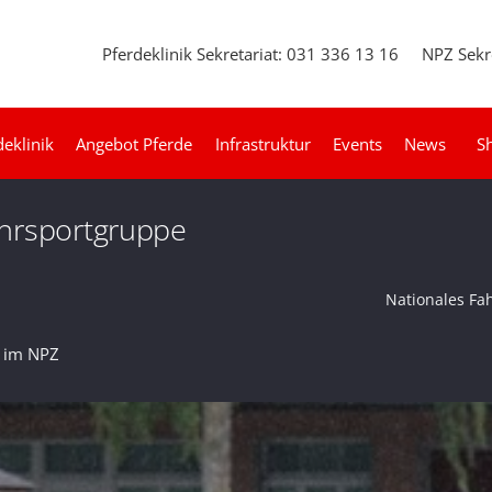
Pferdeklinik Sekretariat: 031 336 13 16
NPZ Sekr
deklinik
Angebot Pferde
Infrastruktur
Events
News
S
ahrsportgruppe
Nationales Fa
6 im NPZ