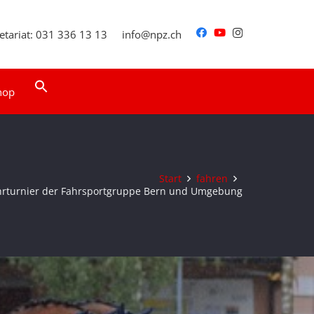
etariat: 031 336 13 13
info@npz.ch
Search
hop
for:
Search Button
Start
fahren
hrturnier der Fahrsportgruppe Bern und Umgebung