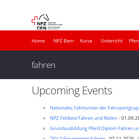
Home
NPZ Bern
Kurse
Unterricht
Pfer
fahren
Upcoming Events
Nationales Fahrturnier der Fahrsportgr
NPZ Feldtest Fahren und Reiten
- 01.09.2
Grundausbildung Pferd Diplom Fahren un
ZKV Schnuppertag Fahren
- 07.11.2026 - 