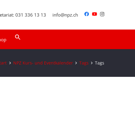
etariat: 031 336 13 13
info@npz.ch
Search
hop
for:
Search Button
tart
NPZ Kurs- und Eventkalender
Tags
Tags