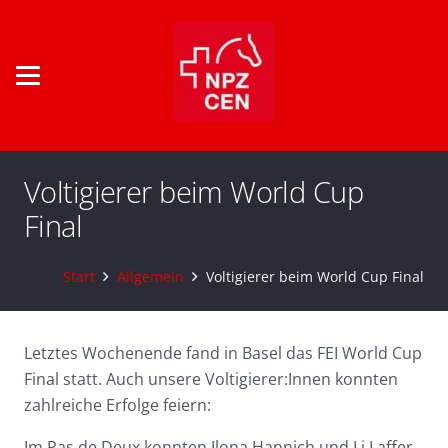
Voltigierer beim World Cup
Final
Start
Allgemein
Voltigierer beim World Cup Final
Letztes Wochenende fand in Basel das FEI World Cup
Final statt. Auch unsere Voltigierer:Innen konnten
zahlreiche Erfolge feiern:
Im Pas de Deux konnten Ilona Hannich und Li Laffer