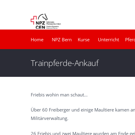
Home
NPZ Bern
Kurse
Unterricht
Pfer
Trainpferde-Ankauf
Friebis wohin man schaut…
Über 60 Freiberger und einige Maultiere kamen a
Militärverwaltung.
26 Friebis und zwei Maultiere wurden am Ende ge