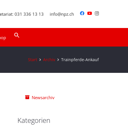
etariat: 031 336 13 13
info@npz.ch
Search
hop
for:
Search Button
Start
Archiv
Trainpferde-Ankauf
Newsarchiv
Kategorien