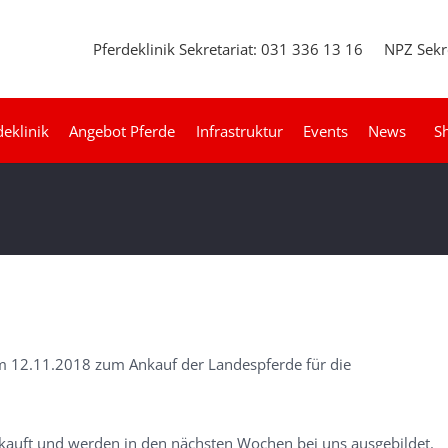
Pferdeklinik Sekretariat: 031 336 13 16
NPZ Sekr
deklinik
Angebot Pferde
Infrastruktur
Events
News
S
m 12.11.2018 zum Ankauf der Landespferde für die
kauft und werden in den nächsten Wochen bei uns ausgebildet.