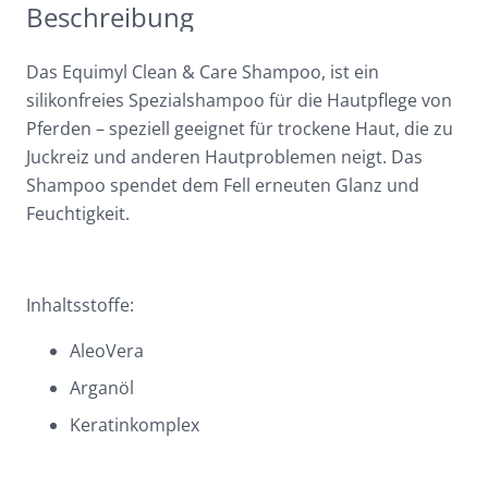
Beschreibung
-
für
die
Das Equimyl Clean & Care Shampoo, ist ein
Hautpflege
silikonfreies Spezialshampoo für die Hautpflege von
von
Pferden – speziell geeignet für trockene Haut, die zu
Pferde
Juckreiz und anderen Hautproblemen neigt. Das
Menge
Shampoo spendet dem Fell erneuten Glanz und
Feuchtigkeit.
Inhaltsstoffe:
AleoVera
Arganöl
Keratinkomplex