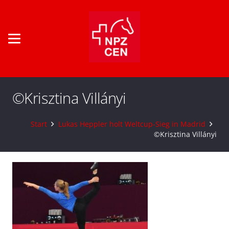
©Krisztina Villányi
Start
Lukas Heppler holt Weltcup-Sieg in Madrid
©Krisztina Villányi