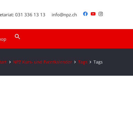
etariat: 031 336 13 13
info@npz.ch
Search
hop
for:
Search Button
tart
NPZ Kurs- und Eventkalender
Tags
Tags