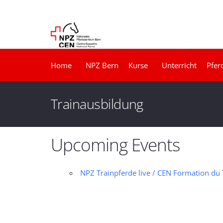
Home
NPZ Bern
Kurse
Unterricht
Pfer
Trainausbildung
Upcoming Events
NPZ Trainpferde live / CEN Formation du T