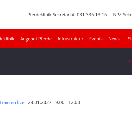
Pferdeklinik Sekretariat: 031 336 13 16
NPZ Sekr
deklinik
Angebot Pferde
Infrastruktur
Events
News
S
S
rain en live
- 23.01.2027 - 9:00 - 12:00