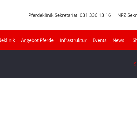
Pferdeklinik Sekretariat: 031 336 13 16
NPZ Sekr
deklinik
Angebot Pferde
Infrastruktur
Events
News
S
S