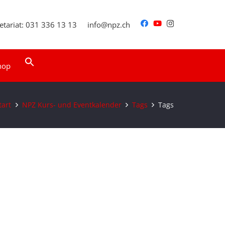
etariat: 031 336 13 13
info@npz.ch
Search
hop
for:
Search Button
tart
NPZ Kurs- und Eventkalender
Tags
Tags