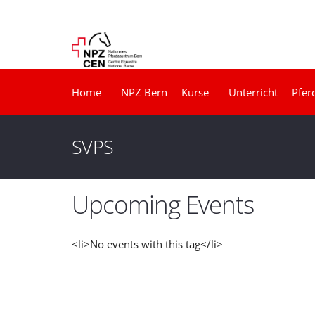
Home
NPZ Bern
Kurse
Unterricht
Pfer
SVPS
Upcoming Events
<li>No events with this tag</li>