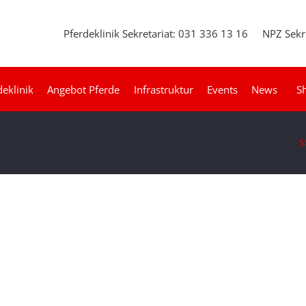
Pferdeklinik Sekretariat: 031 336 13 16
NPZ Sekr
deklinik
Angebot Pferde
Infrastruktur
Events
News
S
S