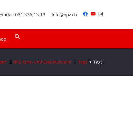
etariat: 031 336 13 13
info@npz.ch
Search
hop
for:
Search Button
tart
NPZ Kurs- und Eventkalender
Tags
Tags