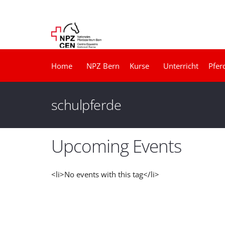
Home
NPZ Bern
Kurse
Unterricht
Pfer
schulpferde
Upcoming Events
<li>No events with this tag</li>