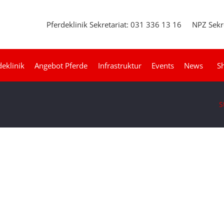
Pferdeklinik Sekretariat: 031 336 13 16
NPZ Sekr
deklinik
Angebot Pferde
Infrastruktur
Events
News
S
S