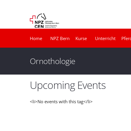
Home
NPZ Bern
Kurse
Unterricht
Pfer
Ornothologie
Upcoming Events
<li>No events with this tag</li>