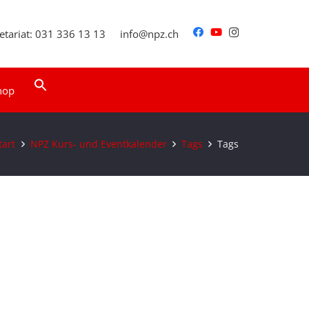
etariat: 031 336 13 13
info@npz.ch
Search
hop
for:
Search Button
tart
NPZ Kurs- und Eventkalender
Tags
Tags