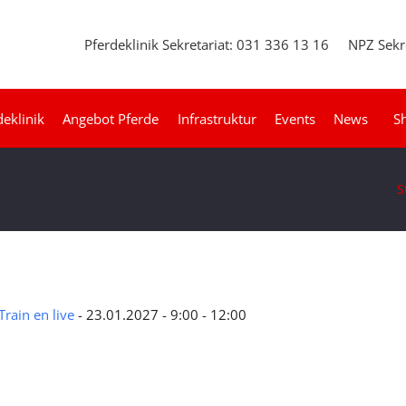
Pferdeklinik Sekretariat: 031 336 13 16
NPZ Sekr
deklinik
Angebot Pferde
Infrastruktur
Events
News
S
S
rain en live
- 23.01.2027 - 9:00 - 12:00