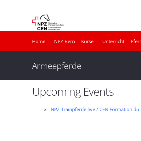
Home
NPZ Bern
Kurse
Unterricht
Pfer
Armeepferde
Upcoming Events
NPZ Trainpferde live / CEN Formation du T