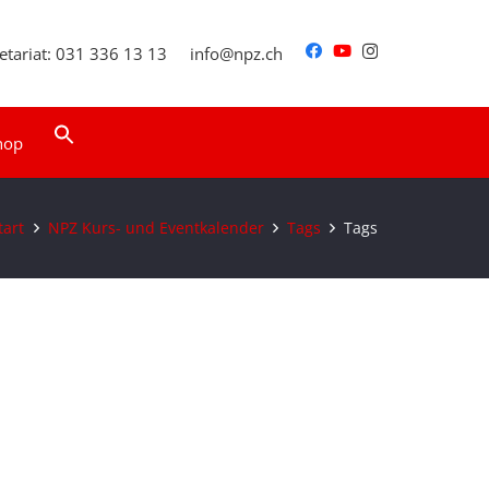
etariat: 031 336 13 13
info@npz.ch
Search
hop
for:
Search Button
tart
NPZ Kurs- und Eventkalender
Tags
Tags