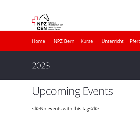
Home
NPZ Bern
Kurse
Unterricht
Pfer
2023
Upcoming Events
<li>No events with this tag</li>