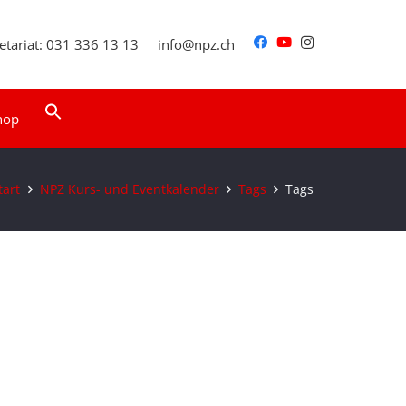
etariat: 031 336 13 13
info@npz.ch
Search
hop
for:
Search Button
tart
NPZ Kurs- und Eventkalender
Tags
Tags