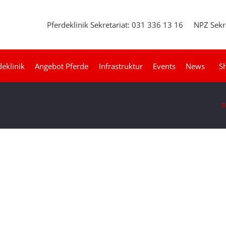
Pferdeklinik Sekretariat: 031 336 13 16
NPZ Sekr
deklinik
Angebot Pferde
Infrastruktur
Events
News
S
S