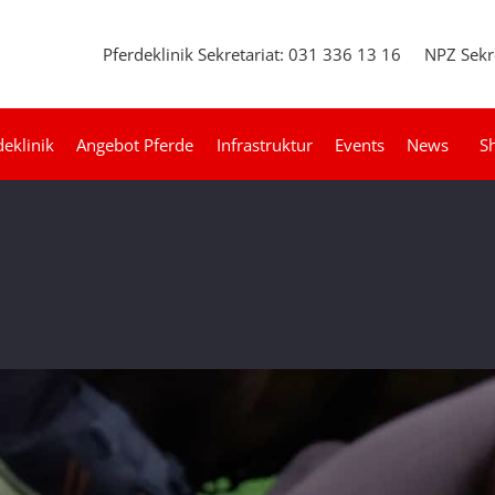
Pferdeklinik Sekretariat: 031 336 13 16
NPZ Sekr
deklinik
Angebot Pferde
Infrastruktur
Events
News
S