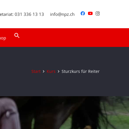
etariat: 031 336 13 13
info@npz.ch
Search
hop
for:
Search Button
Start
Kurs
Sturzkurs für Reiter