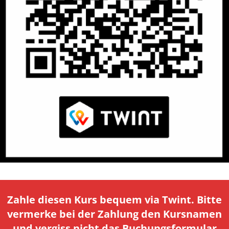
Zahle diesen Kurs bequem via Twint. Bitte
vermerke bei der Zahlung den Kursnamen
und vergiss nicht das Buchungsformular