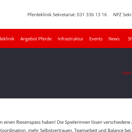
Pferdeklinik Sekretariat: 031 336 13 16
NPZ Sekr
deklinik
Angebot Pferde
Infrastruktur
Events
News
S
Start
en einen Riesenspass haben! Die Spielerinnen lösen verschiedene A
 Koordination, mehr Selbstvertrauen, Teamarbeit und Balance bei.