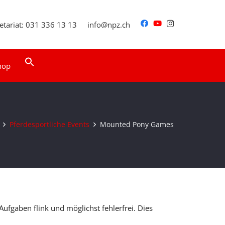
etariat: 031 336 13 13
info@npz.ch
Search
hop
for:
Search Button
Pferdesportliche Events
Mounted Pony Games
ufgaben flink und möglichst fehlerfrei. Dies