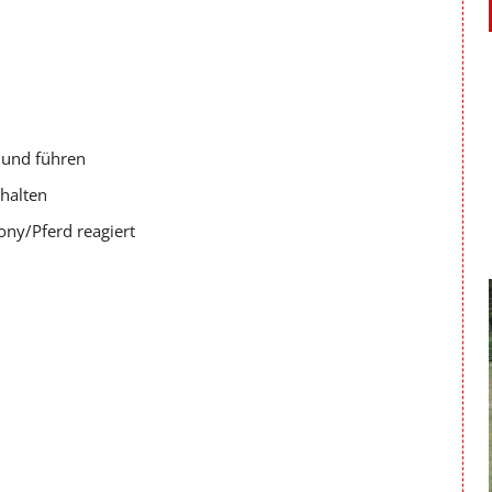
 und führen
halten
ny/Pferd reagiert