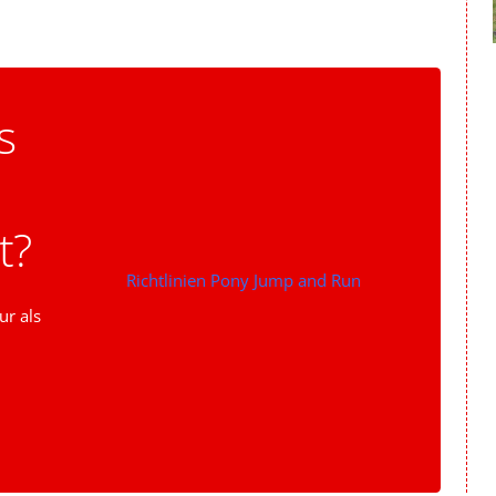
s
t?
Richtlinien Pony Jump and Run
ur als