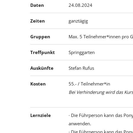
Daten
24.08.2024
Zeiten
ganztägig
Gruppen
Max. 5 Teilnehmer*innen pro 
Treffpunkt
Springgarten
Auskünfte
Stefan Rufus
Kosten
55.- / Teilnehmer*in
Bei Verhinderung wird das Kursg
Lernziele
· Die Führperson kann das Pony
anwenden.
· Die Führperson kann das Pony