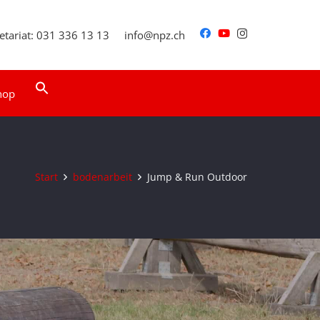
etariat: 031 336 13 13
info@npz.ch
Search
hop
for:
Search Button
Start
bodenarbeit
Jump & Run Outdoor