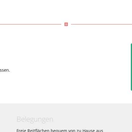
receipt
ssen.
Belegungen
Freie Reitflächen bequem von zu Hause aus