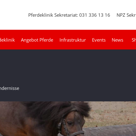
Pferdeklinik Sekretariat: 031 336 13 16
NPZ Sekr
deklinik
Angebot Pferde
Infrastruktur
Events
News
S
ndernisse