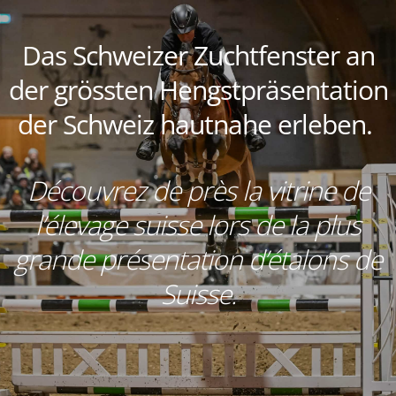
Das Schweizer Zuchtfenster
an
der grössten Hengstpräsentation
der Schweiz hautnahe
erleben.
Découvrez de près la vitrine de
l’élevage suisse lors de la plus
grande présentation d’étalons de
Suisse.