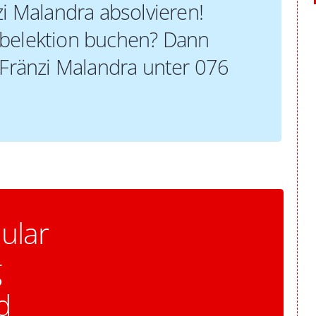
zi Malandra absolvieren!
belektion buchen? Dann
 Fränzi Malandra unter 076
ular
g
d