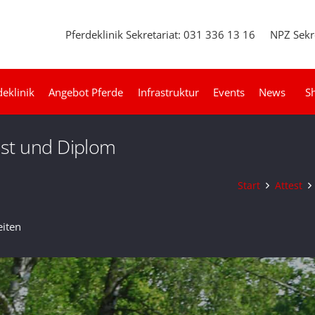
Pferdeklinik Sekretariat: 031 336 13 16
NPZ Sekr
deklinik
Angebot Pferde
Infrastruktur
Events
News
S
est und Diplom
Start
Attest
eiten