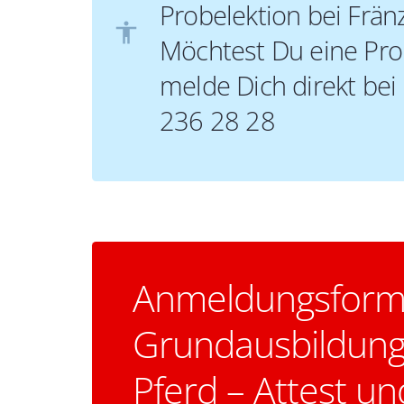
Probelektion bei Frän
accessibility
Möchtest Du eine Pro
melde Dich direkt bei
236 28 28
Anmeldungsform
Grundausbildun
Pferd – Attest un