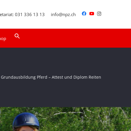
etariat: 031 336 13 13
info@npz.ch
Search
hop
for:
Search Button
Grundausbildung Pferd – Attest und Diplom Reiten