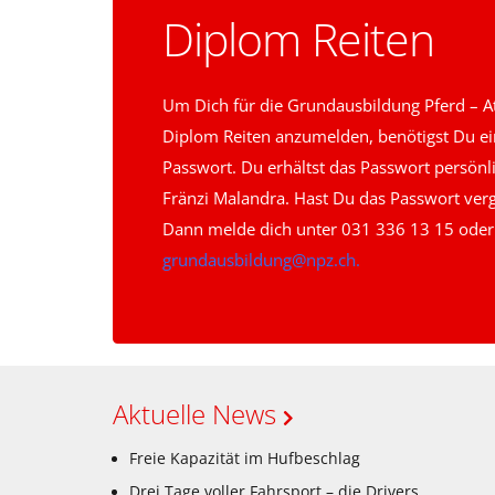
Diplom Reiten
Um Dich für die Grundausbildung Pferd – A
Diplom Reiten anzumelden, benötigst Du ei
Passwort. Du erhältst das Passwort persönl
Fränzi Malandra. Hast Du das Passwort ver
Dann melde dich unter 031 336 13 15 oder
grundausbildung@npz.ch.
Aktuelle News
Freie Kapazität im Hufbeschlag
Drei Tage voller Fahrsport – die Drivers