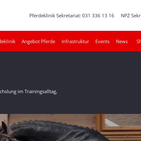
Pferdeklinik Sekretariat: 031 336 13 16
NPZ Sekr
deklinik
Angebot Pferde
Infrastruktur
Events
News
S
chslung im Trainingsalltag,