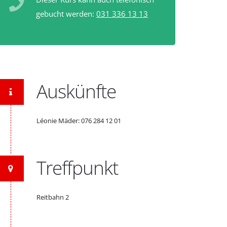
gebucht werden:
031 336 13 13
Auskünfte
Léonie Mäder: 076 284 12 01
Treffpunkt
Reitbahn 2