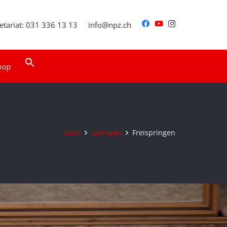
etariat: 031 336 13 13
info@npz.ch
Search
hop
for:
Search Button
Start
springen
Freispringen