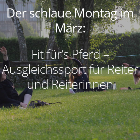
Der schlaue Montag im
März:
Fit für’s Pferd –
Ausgleichssport für Reiter
und Reiterinnen