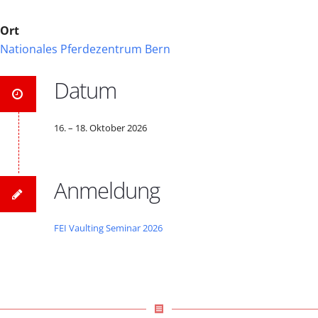
Ort
Nationales Pferdezentrum Bern
Datum
16. – 18. Oktober 2026
Anmeldung
FEI Vaulting Seminar 2026
receipt