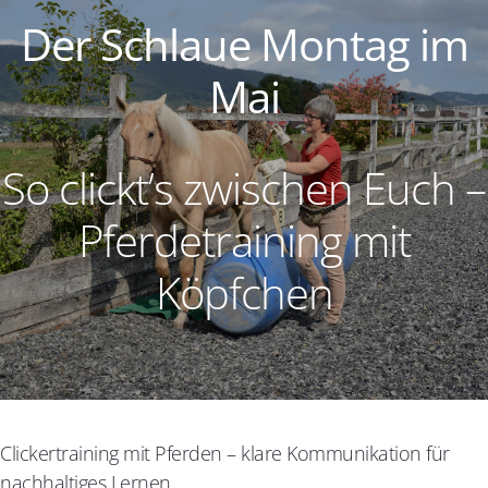
Der Schlaue Montag im
Mai
So clickt’s zwischen Euch –
Pferdetraining mit
Köpfchen
Clickertraining mit Pferden – klare Kommunikation für
nachhaltiges Lernen