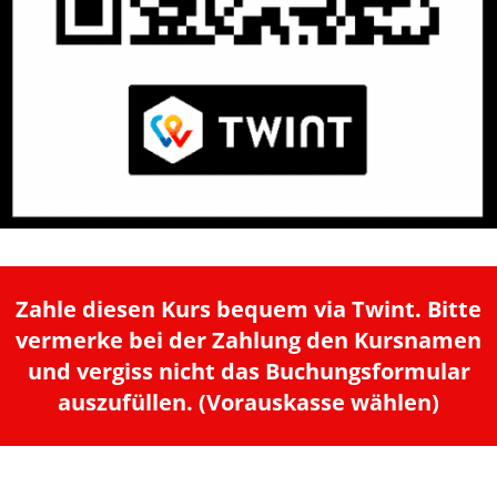
Zahle diesen Kurs bequem via Twint. Bitte
vermerke bei der Zahlung den Kursnamen
und vergiss nicht das Buchungsformular
auszufüllen. (Vorauskasse wählen)