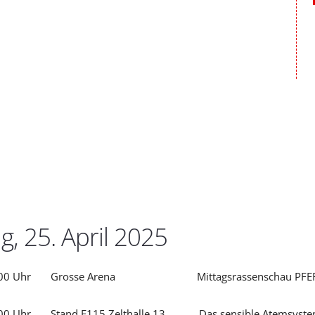
ag, 25. April 2025
13:00 Uhr Grosse Arena Mittagsrassenschau PFE
:00 Uhr Stand E115 Zelthalle 13 Das sensible Atemsystem bei