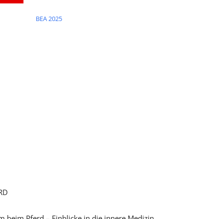
BEA 2025
RD
m Pferd – Einblicke in die innere Medizin