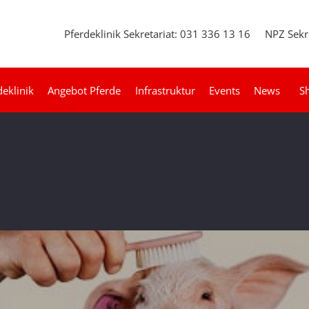
Pferdeklinik Sekretariat: 031 336 13 16
NPZ Sekr
deklinik
Angebot Pferde
Infrastruktur
Events
News
S