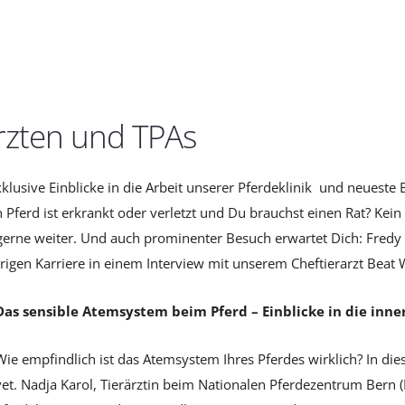
rzten und TPAs
klusive Einblicke in die Arbeit unserer Pferdeklinik und neuest
erd ist erkrankt oder verletzt und Du brauchst einen Rat? Kein
 gerne weiter. Und auch prominenter Besuch erwartet Dich: Fredy K
ährigen Karriere in einem Interview mit unserem Cheftierarzt Beat
Das sensible Atemsystem beim Pferd – Einblicke in die inne
Wie empfindlich ist das Atemsystem Ihres Pferdes wirklich? In di
vet. Nadja Karol, Tierärztin beim Nationalen Pferdezentrum Bern (N