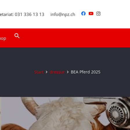
etariat: 031 336 13 13
info@npz.ch
Search
hop
for:
Search Button
Start
dressur
BEA Pferd 2025